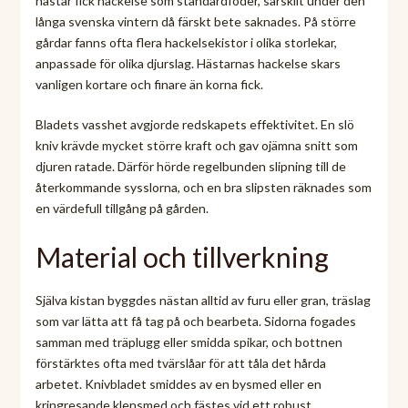
hästar fick hackelse som standardfoder, särskilt under den
långa svenska vintern då färskt bete saknades. På större
gårdar fanns ofta flera hackelsekistor i olika storlekar,
anpassade för olika djurslag. Hästarnas hackelse skars
vanligen kortare och finare än korna fick.
Bladets vasshet avgjorde redskapets effektivitet. En slö
kniv krävde mycket större kraft och gav ojämna snitt som
djuren ratade. Därför hörde regelbunden slipning till de
återkommande sysslorna, och en bra slipsten räknades som
en värdefull tillgång på gården.
Material och tillverkning
Själva kistan byggdes nästan alltid av furu eller gran, träslag
som var lätta att få tag på och bearbeta. Sidorna fogades
samman med träplugg eller smidda spikar, och bottnen
förstärktes ofta med tvärslåar för att tåla det hårda
arbetet. Knivbladet smiddes av en bysmed eller en
kringresande klensmed och fästes vid ett robust