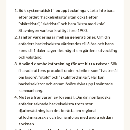
Sök systematiskt i bouppteckningar.
Leta inte bara
efter ordet ”hackelsekista” utan också efter
”skärekista”, ”skärkista” och bara ”kista med kniv”.
Stavningen varierar kraftigt före 1900.
Jämför värderingar mellan generationer.
Om din
anfaders hackelsekista värderades till 8 öre och hans
sons till 1 daler säger det något om gårdens utveckling
och välstånd.
Använd domboksforskning för att hitta tvister.
Sök
i häradsrättens protokoll under rubriker som ”tvistemål
om lösöre”, ”stöld” och ”skuldfordringar”. Här kan
hackelsekistor och annat lösöre dyka upp i oväntade
sammanhang.
Notera frånvaron av föremål.
Om din norrländska
anfader saknade hackelsekista trots stor
djurbesättning kan det berätta om regional
utfodringspraxis och bör jämföras med andra gårdar i
socknen.