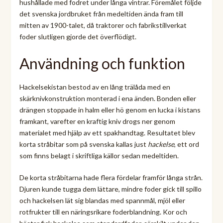
hushållade med fodret under långa vintrar. Föremålet följde
det svenska jordbruket från medeltiden ända fram till
mitten av 1900-talet, då traktorer och fabrikstillverkat
foder slutligen gjorde det överflödigt.
Användning och funktion
Hackelsekistan bestod av en lång trälåda med en
skärknivkonstruktion monterad i ena änden. Bonden eller
drängen stoppade in halm eller hö genom en lucka i kistans
framkant, varefter en kraftig kniv drogs ner genom
materialet med hjälp av ett spakhandtag. Resultatet blev
korta stråbitar som på svenska kallas just
hackelse
, ett ord
som finns belagt i skriftliga källor sedan medeltiden.
De korta stråbitarna hade flera fördelar framför långa strån.
Djuren kunde tugga dem lättare, mindre foder gick till spillo
och hackelsen lät sig blandas med spannmål, mjöl eller
rotfrukter till en näringsrikare foderblandning. Kor och