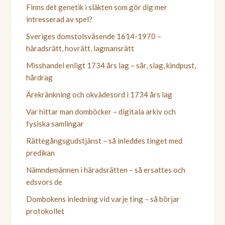
Finns det genetik i släkten som gör dig mer
intresserad av spel?
Sveriges domstolsväsende 1614-1970 –
häradsrätt, hovrätt, lagmansrätt
Misshandel enligt 1734 års lag – sår, slag, kindpust,
hårdrag
Ärekränkning och okvädesord i 1734 års lag
Var hittar man domböcker – digitala arkiv och
fysiska samlingar
Rättegångsgudstjänst – så inleddes tinget med
predikan
Nämndemännen i häradsrätten – så ersattes och
edsvors de
Dombokens inledning vid varje ting – så börjar
protokollet