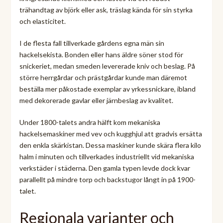
trähandtag av björk eller ask, träslag kända för sin styrka
och elasticitet.
I de flesta fall tillverkade gårdens egna män sin
hackelsekista. Bonden eller hans äldre söner stod för
snickeriet, medan smeden levererade kniv och beslag. På
större herrgårdar och prästgårdar kunde man däremot
beställa mer påkostade exemplar av yrkessnickare, ibland
med dekorerade gavlar eller järnbeslag av kvalitet.
Under 1800-talets andra hälft kom mekaniska
hackelsemaskiner med vev och kugghjul att gradvis ersätta
den enkla skärkistan. Dessa maskiner kunde skära flera kilo
halm i minuten och tillverkades industriellt vid mekaniska
verkstäder i städerna. Den gamla typen levde dock kvar
parallellt på mindre torp och backstugor långt in på 1900-
talet.
Regionala varianter och