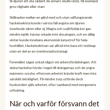
få djuren att äta sådant de annars skulle ratat, till exempel
grov råghalm eller starr.
Skillnaden mellan en gård med och utan välfungerande
hackelsekista kunde i värsta fall avgöra om djuren
överlevde våren eller ej. Magra och svältfödda kor gav
mindre mjölk, hästar orkade inte dra plogen, och en dålig
vinter kunde innebära ekonomisk katastrof för hela
hushållet. Hackelsekistan var alltså inte bara ett redskap
utan en del av en överlevnadsstrategi.
Föremålet säger också något om arbetsfördelningen. Att
skära hackelse hörde i regel till drängarnas och de yngre
männens sysslor, eftersom arbetet krävde kraft men inte
särskild skicklighet. På mindre torp utförde dock
husbonden själv arbetet, ofta i samband med morgonens
utfodring.
När och varför försvann det