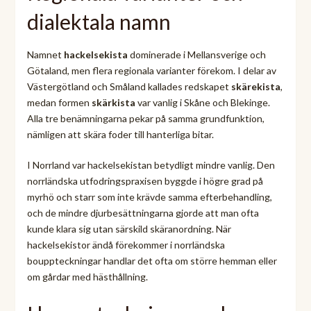
dialektala namn
Namnet
hackelsekista
dominerade i Mellansverige och
Götaland, men flera regionala varianter förekom. I delar av
Västergötland och Småland kallades redskapet
skärekista
,
medan formen
skärkista
var vanlig i Skåne och Blekinge.
Alla tre benämningarna pekar på samma grundfunktion,
nämligen att skära foder till hanterliga bitar.
I Norrland var hackelsekistan betydligt mindre vanlig. Den
norrländska utfodringspraxisen byggde i högre grad på
myrhö och starr som inte krävde samma efterbehandling,
och de mindre djurbesättningarna gjorde att man ofta
kunde klara sig utan särskild skäranordning. När
hackelsekistor ändå förekommer i norrländska
bouppteckningar handlar det ofta om större hemman eller
om gårdar med hästhållning.