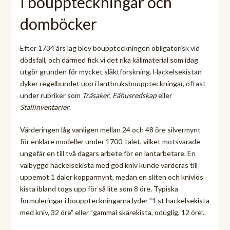
I bouppteckningar och
domböcker
Efter 1734 års lag blev bouppteckningen obligatorisk vid
dödsfall, och därmed fick vi det rika källmaterial som idag
utgör grunden för mycket släktforskning. Hackelsekistan
dyker regelbundet upp i lantbruksbouppteckningar, oftast
under rubriker som
Träsaker
,
Fähusredskap
eller
Stallinventarier
.
Värderingen låg vanligen mellan 24 och 48 öre silvermynt
för enklare modeller under 1700-talet, vilket motsvarade
ungefär en till två dagars arbete för en lantarbetare. En
välbyggd hackelsekista med god kniv kunde värderas till
uppemot 1 daler kopparmynt, medan en sliten och knivlös
kista ibland togs upp för så lite som 8 öre. Typiska
formuleringar i bouppteckningarna lyder ”1 st hackelsekista
med kniv, 32 öre” eller ”gammal skärekista, oduglig, 12 öre”.