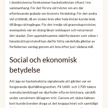
I domböckerna förekommer hackelsekistan oftast i tre
sammanhang. För det första vid tvister om arv där
efterlevande grälade om lösörets fördelning. För det andra
vid stöldmål, då en stulen kniv eller hela kistan kunde leda
till långa rättegångar. För det tredje vid grannskapstvister,
exempelvis när en dräng lånat redskapet och returnerat
det skadat. Den uppmärksamme släktforskaren som söker i
häradsrättsprotokoll kan därför hitta värdefulla glimtar av
förfädernas vardag genom att leta efter just sådana mål.
Social och ekonomisk
betydelse
Att äga en hackelsekista signalerade att gården var en
fungerande djurhållningsenhet. På 1600- och 1700-talens
svenska landsbygd var djurfoder ofta en bristvara, särskilt
under senvintern då lagren tröt. Genom att skära halmen
kort kunde bonden dryga ut det knappa höet och samtidigt