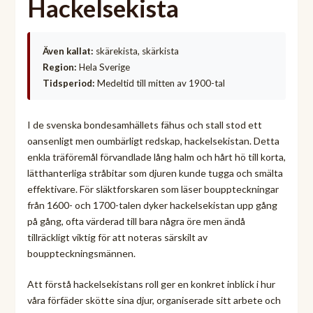
Hackelsekista
Även kallat:
skärekista, skärkista
Region:
Hela Sverige
Tidsperiod:
Medeltid till mitten av 1900-tal
I de svenska bondesamhällets fähus och stall stod ett
oansenligt men oumbärligt redskap, hackelsekistan. Detta
enkla träföremål förvandlade lång halm och hårt hö till korta,
lätthanterliga stråbitar som djuren kunde tugga och smälta
effektivare. För släktforskaren som läser bouppteckningar
från 1600- och 1700-talen dyker hackelsekistan upp gång
på gång, ofta värderad till bara några öre men ändå
tillräckligt viktig för att noteras särskilt av
bouppteckningsmännen.
Att förstå hackelsekistans roll ger en konkret inblick i hur
våra förfäder skötte sina djur, organiserade sitt arbete och