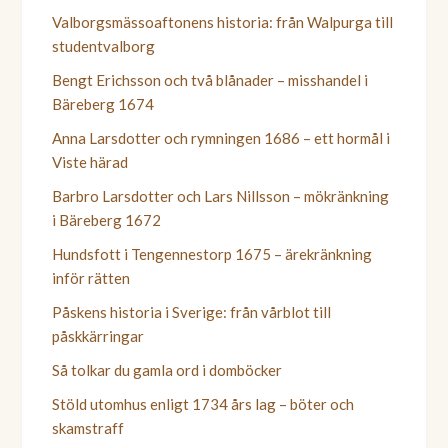
Valborgsmässoaftonens historia: från Walpurga till
studentvalborg
Bengt Erichsson och två blånader – misshandel i
Bäreberg 1674
Anna Larsdotter och rymningen 1686 – ett hormål i
Viste härad
Barbro Larsdotter och Lars Nillsson – mökränkning
i Bäreberg 1672
Hundsfott i Tengennestorp 1675 – ärekränkning
inför rätten
Påskens historia i Sverige: från vårblot till
påskkärringar
Så tolkar du gamla ord i domböcker
Stöld utomhus enligt 1734 års lag – böter och
skamstraff