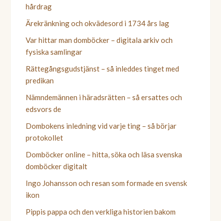
hårdrag
Ärekränkning och okvädesord i 1734 års lag
Var hittar man domböcker – digitala arkiv och
fysiska samlingar
Rättegångsgudstjänst – så inleddes tinget med
predikan
Nämndemännen i häradsrätten – så ersattes och
edsvors de
Dombokens inledning vid varje ting – så börjar
protokollet
Domböcker online – hitta, söka och läsa svenska
domböcker digitalt
Ingo Johansson och resan som formade en svensk
ikon
Pippis pappa och den verkliga historien bakom