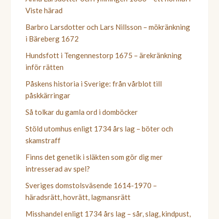
Viste härad
Barbro Larsdotter och Lars Nillsson – mökränkning
i Bäreberg 1672
Hundsfott i Tengennestorp 1675 – ärekränkning
inför rätten
Påskens historia i Sverige: från vårblot till
påskkärringar
Så tolkar du gamla ord i domböcker
Stöld utomhus enligt 1734 års lag – böter och
skamstraff
Finns det genetik i släkten som gör dig mer
intresserad av spel?
Sveriges domstolsväsende 1614-1970 –
häradsrätt, hovrätt, lagmansrätt
Misshandel enligt 1734 års lag – sår, slag, kindpust,