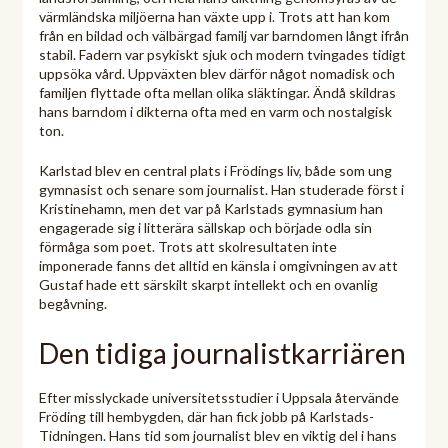
värmländska miljöerna han växte upp i. Trots att han kom
från en bildad och välbärgad familj var barndomen långt ifrån
stabil. Fadern var psykiskt sjuk och modern tvingades tidigt
uppsöka vård. Uppväxten blev därför något nomadisk och
familjen flyttade ofta mellan olika släktingar. Ändå skildras
hans barndom i dikterna ofta med en varm och nostalgisk
ton.
Karlstad blev en central plats i Frödings liv, både som ung
gymnasist och senare som journalist. Han studerade först i
Kristinehamn, men det var på Karlstads gymnasium han
engagerade sig i litterära sällskap och började odla sin
förmåga som poet. Trots att skolresultaten inte
imponerade fanns det alltid en känsla i omgivningen av att
Gustaf hade ett särskilt skarpt intellekt och en ovanlig
begåvning.
Den tidiga journalistkarriären
Efter misslyckade universitetsstudier i Uppsala återvände
Fröding till hembygden, där han fick jobb på Karlstads-
Tidningen. Hans tid som journalist blev en viktig del i hans