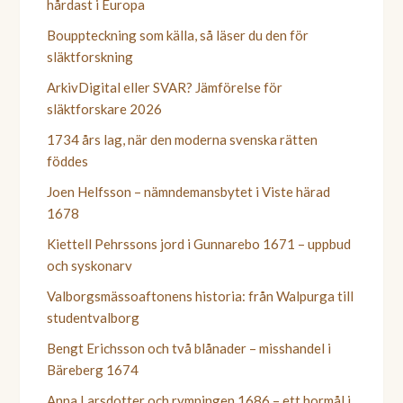
hårdast i Europa
Bouppteckning som källa, så läser du den för
släktforskning
ArkivDigital eller SVAR? Jämförelse för
släktforskare 2026
1734 års lag, när den moderna svenska rätten
föddes
Joen Helfsson – nämndemansbytet i Viste härad
1678
Kiettell Pehrssons jord i Gunnarebo 1671 – uppbud
och syskonarv
Valborgsmässoaftonens historia: från Walpurga till
studentvalborg
Bengt Erichsson och två blånader – misshandel i
Bäreberg 1674
Anna Larsdotter och rymningen 1686 – ett hormål i