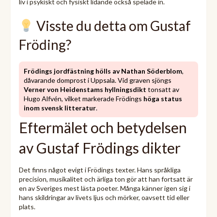
liv i psykiskt och fysiskt lidande också spelade in.
Visste du detta om Gustaf
Fröding?
Frödings jordfästning hölls av Nathan Söderblom
,
dåvarande domprost i Uppsala. Vid graven sjöngs
Verner von Heidenstams hyllningsdikt
tonsatt av
Hugo Alfvén, vilket markerade Frödings
höga status
inom svensk litteratur
.
Eftermälet och betydelsen
av Gustaf Frödings dikter
Det finns något evigt i Frödings texter. Hans språkliga
precision, musikalitet och ärliga ton gör att han fortsatt är
en av Sveriges mest lästa poeter. Många känner igen sig i
hans skildringar av livets ljus och mörker, oavsett tid eller
plats.