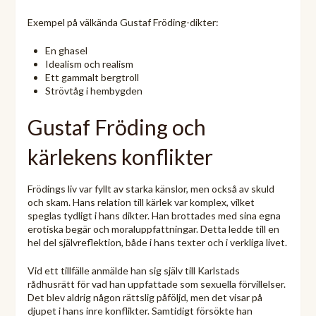
Exempel på välkända Gustaf Fröding-dikter:
En ghasel
Idealism och realism
Ett gammalt bergtroll
Strövtåg i hembygden
Gustaf Fröding och
kärlekens konflikter
Frödings liv var fyllt av starka känslor, men också av skuld
och skam. Hans relation till kärlek var komplex, vilket
speglas tydligt i hans dikter. Han brottades med sina egna
erotiska begär och moraluppfattningar. Detta ledde till en
hel del självreflektion, både i hans texter och i verkliga livet.
Vid ett tillfälle anmälde han sig själv till Karlstads
rådhusrätt för vad han uppfattade som sexuella förvillelser.
Det blev aldrig någon rättslig påföljd, men det visar på
djupet i hans inre konflikter. Samtidigt försökte han