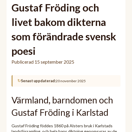
Gustaf Fröding och
livet bakom dikterna
som förändrade svensk
poesi
Publicerad
15 september 2025
↻
Senast uppdaterad:
20 november 2025
Värmland, barndomen och
Gustaf Fröding i Karlstad
Gustaf Fröding föddes 1860 på Alsters bruk i Karlstads
landsförsamling, och hela hans diktning genomsyras av de