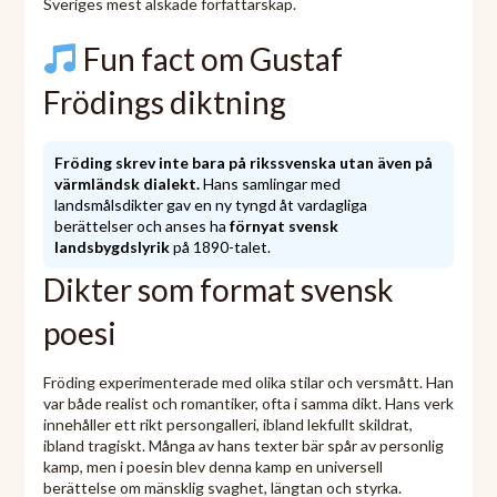
Sveriges mest älskade författarskap.
Fun fact om Gustaf
Frödings diktning
Fröding skrev inte bara på rikssvenska utan även på
värmländsk dialekt.
Hans samlingar med
landsmålsdikter gav en ny tyngd åt vardagliga
berättelser och anses ha
förnyat svensk
landsbygdslyrik
på 1890-talet.
Dikter som format svensk
poesi
Fröding experimenterade med olika stilar och versmått. Han
var både realist och romantiker, ofta i samma dikt. Hans verk
innehåller ett rikt persongalleri, ibland lekfullt skildrat,
ibland tragiskt. Många av hans texter bär spår av personlig
kamp, men i poesin blev denna kamp en universell
berättelse om mänsklig svaghet, längtan och styrka.