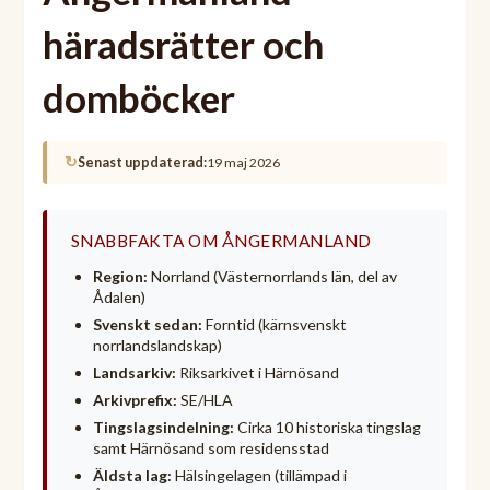
häradsrätter och
domböcker
↻
Senast uppdaterad:
19 maj 2026
SNABBFAKTA OM ÅNGERMANLAND
Region:
Norrland (Västernorrlands län, del av
Ådalen)
Svenskt sedan:
Forntid (kärnsvenskt
norrlandslandskap)
Landsarkiv:
Riksarkivet i Härnösand
Arkivprefix:
SE/HLA
Tingslagsindelning:
Cirka 10 historiska tingslag
samt Härnösand som residensstad
Äldsta lag:
Hälsingelagen (tillämpad i