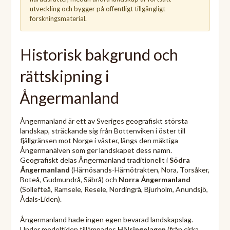
utveckling och bygger på offentligt tillgängligt
forskningsmaterial.
Historisk bakgrund och
rättskipning i
Ångermanland
Ångermanland är ett av Sveriges geografiskt största
landskap, sträckande sig från Bottenviken i öster till
fjällgränsen mot Norge i väster, längs den mäktiga
Ångermanälven som ger landskapet dess namn.
Geografiskt delas Ångermanland traditionellt i
Södra
Ångermanland
(Härnösands-Härnötrakten, Nora, Torsåker,
Boteå, Gudmundrå, Säbrå) och
Norra Ångermanland
(Sollefteå, Ramsele, Resele, Nordingrå, Bjurholm, Anundsjö,
Ådals-Liden).
Ångermanland hade ingen egen bevarad landskapslag.
Under medeltiden tillämpades
Hälsingelagen
(från cirka