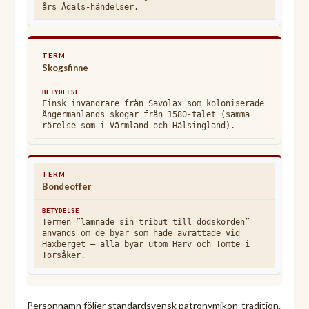
års Ådals-händelser.
Skogsfinne
Finsk invandrare från Savolax som koloniserade
Ångermanlands skogar från 1580-talet (samma
rörelse som i Värmland och Hälsingland).
Bondeoffer
Termen ”lämnade sin tribut till dödskörden”
används om de byar som hade avrättade vid
Häxberget — alla byar utom Harv och Tomte i
Torsåker.
Personnamn följer standardsvensk patronymikon-tradition.