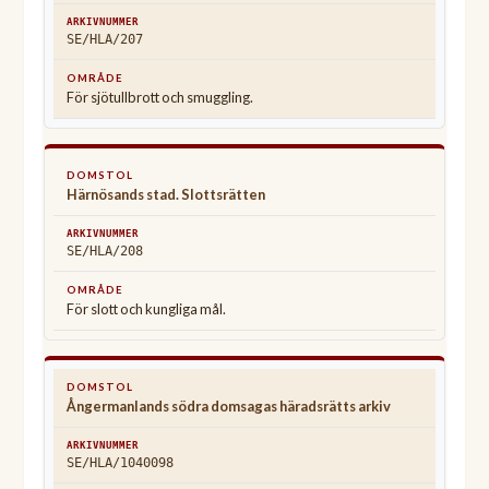
SE/HLA/207
För sjötullbrott och smuggling.
Härnösands stad. Slottsrätten
SE/HLA/208
För slott och kungliga mål.
Ångermanlands södra domsagas häradsrätts arkiv
SE/HLA/1040098