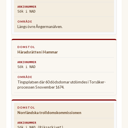
Sök i NAD
Längs övre Ångermanälven.
Häradsrätten i Hammar
Sök i NAD
Tingsplatsen där 60 dödsdomar utdömdes i Torsåker-
processen 5 november 1674.
Norrländska trolldomskommissionen
Sök i NAD (Riksarkivet)