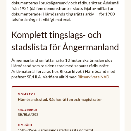
dokumenteras i bruksägarearkiv och rådhusrätter. Ådalsmål
från 1931 (då fem demonstranter sköts ihjäl av militär) är
dokumenterade i Härnösands tingsrätts arkiv — för 1900-
talsforskning ett viktigt material.
Komplett tingslags- och
stadslista för Ångermanland
Ångermanland omfattar cirka 10 historiska tingslag plus
Härnösand som residensstad med separat rådhusrätt.
Arkivmaterial förvaras hos
Riksarkivet i Härnösand
med
prefixet SE/HLA. Verifiera alltid med
Riksarkivets NAD
.
Härnösands stad. Rådhusrätten och magistraten
SE/HLA/202
1585–1964. Härnösands stads lägsta domstol.