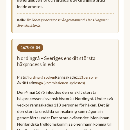
generalguvernör och grundare av Graninge bruk)
ledde arbetet.
Källa:
Trolldomsprocesser.se: Ångermanland. Hans Högman:
Svensk historia.
1675-05-04
Nordingrå – Sveriges enskilt största
häxprocess inleds
Plats:
Nordingrå socken
Rannsakade:
113 personer
Avrättade:
Inga (kommissionen upplöstes)
Den 4 maj 1675 inleddes den enskilt största
häxprocessen i svensk historia i Nordingrå. Under två
veckor rannsakades 113 personer för häxeri. Det är
den största enskilda rannsakning som någonsin
genomförts under Det stora oväsendet. Men innan
Norrländska trolldomskommissionen hann komma till