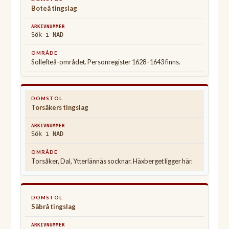
Boteå tingslag
Sök i NAD
Sollefteå-området. Personregister 1628–1643 finns.
Torsåkers tingslag
Sök i NAD
Torsåker, Dal, Ytterlännäs socknar. Häxberget ligger här.
Säbrå tingslag