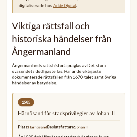
digitaliserade hos
Arkiv Digital
.
Viktiga rättsfall och
historiska händelser från
Ångermanland
Ångermanlands rättshistoria präglas av Det stora
oväsendets dödligaste fas. Här är de viktigaste
dokumenterade rättsfallen från 1670-talet samt övriga
händelser av betydelse.
1585
Härnösand får stadsprivilegier av Johan III
Plats:
Härnösand
Beslutsfattare:
Johan III
År 1585 fick Härnösand stadsprivilegier av kung