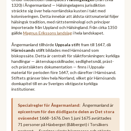
1320) i Ångermanland — Hälsingelagens jurisdiktion
sträckte sig över hela norrländska kusten i takt med
koloniseringen. Detta innebär att äldsta rättsmaterial följer
hälsingsk tradition, med rättsterminologi och principer
importerade från Uppland och Hälsingland. Från cirka 1350
gällde
Magnus Erikssons landslag
i hela landskapet.
Ångermanland tillhörde
Uppsala stift
fram till 1647, då
Härnösands stift
bildades med Härnösand som
biskopssäte. Detta är centralt för släktforskningen: kyrkliga
handlingar — äktenskapsskillnader, sedlighetsmål, präst-
och prästsläkters dokumentation — finns i Uppsala-
material för perioden före 1647, och därefter i Härnösand.
Stiftets gränser blev hela Norrland, vilket gör Härnösands
domkapitel till en av Sveriges viktigaste kyrkliga
institutioner.
Specialregler för Ångermanland:
Ångermanland är
epicentrum för den dödligaste delen av Det stora
oväsendet
1668–1676. Den 1 juni 1675 avrättades
71 personer på Häxberget (Bålberget) i Torsåkers
pastorat — Sveriges värsta häxprocess och största