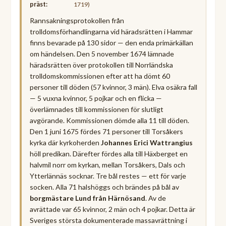
präst:
1719)
Rannsakningsprotokollen från
trolldomsförhandlingarna vid häradsrätten i Hammar
finns bevarade på 130 sidor — den enda primärkällan
om händelsen. Den 5 november 1674 lämnade
häradsrätten över protokollen till Norrländska
trolldomskommissionen efter att ha dömt 60
personer till döden (57 kvinnor, 3 män). Elva osäkra fall
— 5 vuxna kvinnor, 5 pojkar och en flicka —
överlämnades till kommissionen för slutligt
avgörande. Kommissionen dömde alla 11 till döden.
Den 1 juni 1675 fördes 71 personer till Torsåkers
kyrka där kyrkoherden
Johannes Erici Wattrangius
höll predikan. Därefter fördes alla till Häxberget en
halvmil norr om kyrkan, mellan Torsåkers, Dals och
Ytterlännäs socknar. Tre bål restes — ett för varje
socken. Alla 71 halshöggs och brändes på bål av
borgmästare Lund från Härnösand
. Av de
avrättade var 65 kvinnor, 2 män och 4 pojkar. Detta är
Sveriges största dokumenterade massavrättning i