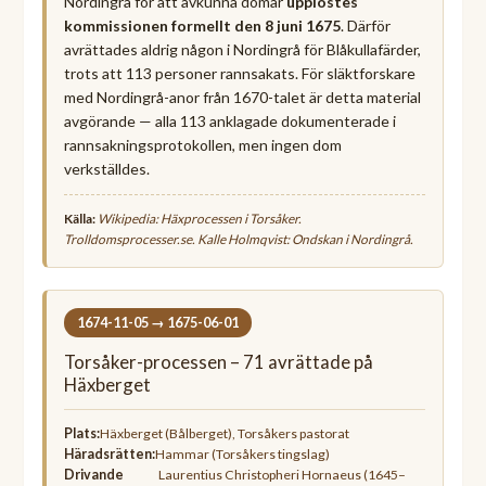
Nordingrå för att avkunna domar
upplöstes
kommissionen formellt den 8 juni 1675
. Därför
avrättades aldrig någon i Nordingrå för Blåkullafärder,
trots att 113 personer rannsakats. För släktforskare
med Nordingrå-anor från 1670-talet är detta material
avgörande — alla 113 anklagade dokumenterade i
rannsakningsprotokollen, men ingen dom
verkställdes.
Källa:
Wikipedia: Häxprocessen i Torsåker.
Trolldomsprocesser.se. Kalle Holmqvist:
Ondskan i Nordingrå
.
1674-11-05 → 1675-06-01
Torsåker-processen – 71 avrättade på
Häxberget
Plats:
Häxberget (Bålberget), Torsåkers pastorat
Häradsrätten:
Hammar (Torsåkers tingslag)
Drivande
Laurentius Christopheri Hornaeus (1645–