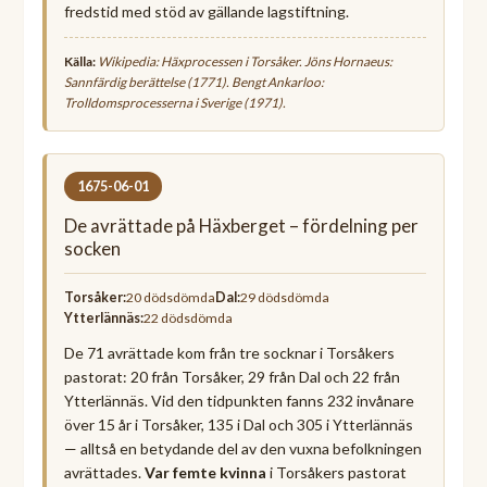
fredstid med stöd av gällande lagstiftning.
Källa:
Wikipedia: Häxprocessen i Torsåker. Jöns Hornaeus:
Sannfärdig berättelse
(1771). Bengt Ankarloo:
Trolldomsprocesserna i Sverige
(1971).
1675-06-01
De avrättade på Häxberget – fördelning per
socken
Torsåker:
20 dödsdömda
Dal:
29 dödsdömda
Ytterlännäs:
22 dödsdömda
De 71 avrättade kom från tre socknar i Torsåkers
pastorat: 20 från Torsåker, 29 från Dal och 22 från
Ytterlännäs. Vid den tidpunkten fanns 232 invånare
över 15 år i Torsåker, 135 i Dal och 305 i Ytterlännäs
— alltså en betydande del av den vuxna befolkningen
avrättades.
Var femte kvinna
i Torsåkers pastorat