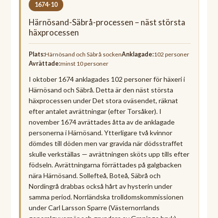
1674-10
Härnösand-Säbrå-processen – näst största
häxprocessen
Plats:
Härnösand och Säbrå socken
Anklagade:
102 personer
Avrättade:
minst 10 personer
I oktober 1674 anklagades 102 personer för häxeri i
Härnösand och Säbrå. Detta är den näst största
häxprocessen under Det stora oväsendet, räknat
efter antalet avrättningar (efter Torsåker). I
november 1674 avrättades åtta av de anklagade
personerna i Härnösand. Ytterligare två kvinnor
dömdes till döden men var gravida när dödsstraffet
skulle verkställas — avrättningen sköts upp tills efter
födseln. Avrättningarna förrättades på galgbacken
nära Härnösand. Sollefteå, Boteå, Säbrå och
Nordingrå drabbas också hårt av hysterin under
samma period. Norrländska trolldomskommissionen
under Carl Larsson Sparre (Västernorrlands