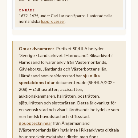
1672–1675, under Carl Larsson Sparre. Hanterade alla
norrländska
häxprocesser
.
Om arkivnumren:
Prefixet SE/HLA betyder
”Sverige / Landsarkivet i Härnösand”. Riksarkivet i
Härnösand förvarar arkiv från Västernorrlands,
Gävleborgs, Jämtlands och Västerbottens län.
Härnösand som residensstad har
sju olika
specialdomstolar
dokumenterade (SE/HLA/202–
208) — rådhusrätten, accisrätten,
auktionskammaren, hallrätten, posträtten,
sjötullrätten och slottsrätten. Detta är ovanligt för
en svensk stad och visar Härnösands betydelse som
norrländsk huvudstad och stiftsstad.
Bouppteckningar
från Ångermanland
(Västernorrlands län) ingår inte i Riksarkivets digitala
bouppteckningsdatabas direkt, men finns