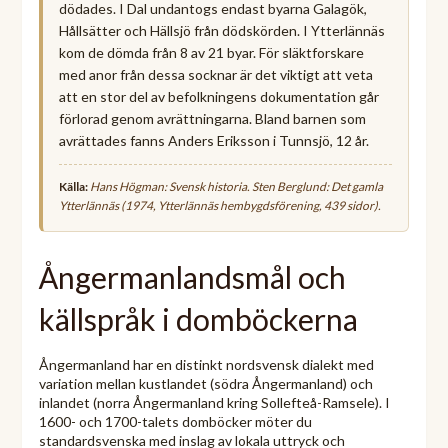
dödades. I Dal undantogs endast byarna Galagök,
Hållsätter och Hällsjö från dödskörden. I Ytterlännäs
kom de dömda från 8 av 21 byar. För släktforskare
med anor från dessa socknar är det viktigt att veta
att en stor del av befolkningens dokumentation går
förlorad genom avrättningarna. Bland barnen som
avrättades fanns Anders Eriksson i Tunnsjö, 12 år.
Källa:
Hans Högman: Svensk historia. Sten Berglund:
Det gamla
Ytterlännäs
(1974, Ytterlännäs hembygdsförening, 439 sidor).
Ångermanlandsmål och
källspråk i domböckerna
Ångermanland har en distinkt nordsvensk dialekt med
variation mellan kustlandet (södra Ångermanland) och
inlandet (norra Ångermanland kring Sollefteå-Ramsele). I
1600- och 1700-talets domböcker möter du
standardsvenska med inslag av lokala uttryck och