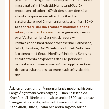
massavrättning i fredstid. Härnösand-Säbrå-
processen i oktober 1674 är dessutom den näst
största häxprocessen efter Torsåker. För
släktforskare med ångermanländska anor från 1670-
talet är
Norrländska trolldomskommissionens
arkiv
(under
Carl Larsson
Sparre, generalguvernör
över Västernorrland) en kritisk resurs —
kommissionen hanterade processerna i Härnösand,
Säbrå, Torsåker, Dal, Ytterlännäs, Boteå, Sollefteå,
Nordingrå med flera. I Nordingrå inleddes Sveriges
enskilt största häxprocess där 113 personer
rannsakades — men kommissionen upplöstes innan
domarna avkunnades, så ingen avrättning skedde
där.
Ådalen är centralt för Ångermanlands moderna historia.
Längs Ångermanälvens dalgång — från Sollefteå via
Kramfors till Härnösand — växte under 1800-talet en av
Sveriges största sågverks- och timmerindustrier.
Sandviken
,
Lunde
,
Frånö
och andra sågverksorter