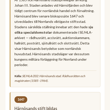
Johan III. Staden anlades vid Härnöfjärden och blev
tidigt centrum för norrländsk handel och förvaltning.
Härnösand blev senare biskopssäte 1647 och
utvecklades till Norrlands viktigaste stiftsstad.
Stadens särskilda ställning innebar att den hade
sju
olika specialdomstolar
dokumenterade i SE/HLA-
arkivet — rådhusrätt, accisrätt, auktionskammare,
hallrätt, posträtt, sjötullrätt och slottsrätt. Detta
visar Härnösands betydelse som norrländsk
huvudstad. Härnösands stadsläger var dessutom
kungens militära förläggning för Norrland under
perioder.
Källa:
SE/HLA/202: Härnösands stad. Rådhusrätten och
magistraten (1585–1964).
1647
Härnösands stift bildas