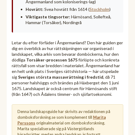
Ångermanland som koloniserings-lag)
Hovrätt:
Svea hovrätt från 1614 (
Stockholm
)
Viktigaste tingsorter:
Härnösand, Sollefteå,
Hammar (Torsåker), Nordingrå
Letar du efter förfäder i Ångermanland? Den här guiden ger
dig en överblick av hur rättskipningen var organiserad i
landskapet, vilka arkiv som bevarar domböckerna, hur den
dödliga
Torsåker-processen 1675
förlöpte och konkreta
rättsfall som visar bredden i materialet. Ångermanland har
en helt unik plats i Sveriges rättshistoria — här utspelade
sig
Sveriges största massavrättning i fredstid
, då 71
personer halshöggs och brändes på Häxberget den 1 juni
1675. Landskapet är också centrum för Härnösands stift
(från 1647) och Ådalens timmer- och sjöfartsekonomi.
Denna landskapsguide har skrivits av redaktionen på
domboksforskning.se som komplement till
Marita
Perssons
originalmaterial om domboksforskning.
Marita specialiserade sig på Västergötlands
häradsrätter, medan andra landskap är fortsatt