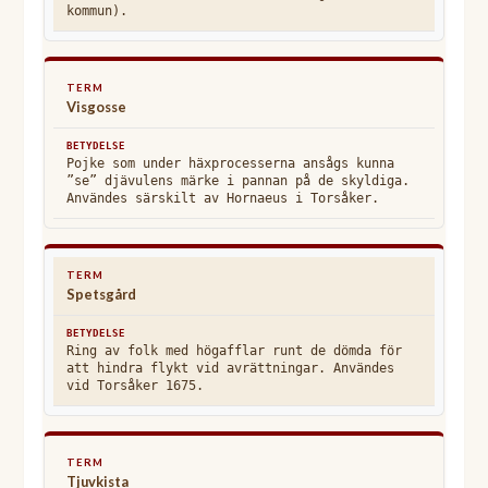
kommun).
Visgosse
Pojke som under häxprocesserna ansågs kunna
”se” djävulens märke i pannan på de skyldiga.
Användes särskilt av Hornaeus i Torsåker.
Spetsgård
Ring av folk med högafflar runt de dömda för
att hindra flykt vid avrättningar. Användes
vid Torsåker 1675.
Tjuvkista