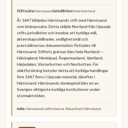
Stiftssäte:
Härnösand
Jurisdiktion:
Hela Norrland
År 1647 bildades Härnösands stift med Härnösand
som biskopssäte. Detta skiljde Norrland från Uppsala
stifts jurisdiktion och innebar att kyrkliga mål,
äktenskapsskillnader, sedlighetsmål och
prästsläkternas dokumentation flyttades till
Härnösand. Stiftets gränser blev hela Norrland —
Hälsingland, Medelpad, Ångermanland, Jämtland,
Härjedalen, Västerbotten och Norrbotten. För
släktforskning betyder detta att kyrkliga handlingar
före 1647 finns i Uppsala-material, därefter i
Härnösand. Härnösands domkapitel blev en av
Sveriges viktigaste kyrkliga institutioner under
stormaktstiden.
Källa:
Härnösands stifts historia. Riksarkivet i Härnösand.