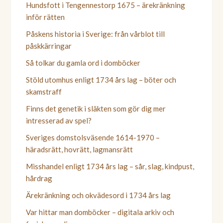
Hundsfott i Tengennestorp 1675 – ärekränkning
inför rätten
Påskens historia i Sverige: från vårblot till
påskkärringar
Så tolkar du gamla ord i domböcker
Stöld utomhus enligt 1734 års lag – böter och
skamstraff
Finns det genetik i släkten som gör dig mer
intresserad av spel?
Sveriges domstolsväsende 1614-1970 –
häradsrätt, hovrätt, lagmansrätt
Misshandel enligt 1734 års lag – sår, slag, kindpust,
hårdrag
Ärekränkning och okvädesord i 1734 års lag
Var hittar man domböcker – digitala arkiv och