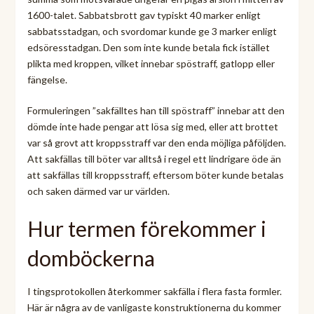
1600-talet. Sabbatsbrott gav typiskt 40 marker enligt
sabbatsstadgan, och svordomar kunde ge 3 marker enligt
edsöresstadgan. Den som inte kunde betala fick istället
plikta med kroppen, vilket innebar spöstraff, gatlopp eller
fängelse.
Formuleringen ”sakfälltes han till spöstraff” innebar att den
dömde inte hade pengar att lösa sig med, eller att brottet
var så grovt att kroppsstraff var den enda möjliga påföljden.
Att sakfällas till böter var alltså i regel ett lindrigare öde än
att sakfällas till kroppsstraff, eftersom böter kunde betalas
och saken därmed var ur världen.
Hur termen förekommer i
domböckerna
I tingsprotokollen återkommer sakfälla i flera fasta formler.
Här är några av de vanligaste konstruktionerna du kommer