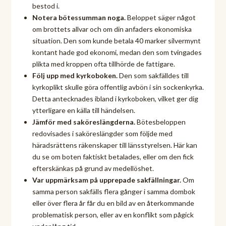
bestod i.
Notera bötessumman noga.
Beloppet säger något
om brottets allvar och om din anfaders ekonomiska
situation. Den som kunde betala 40 marker silvermynt
kontant hade god ekonomi, medan den som tvingades
plikta med kroppen ofta tillhörde de fattigare.
Följ upp med kyrkoboken.
Den som sakfälldes till
kyrkoplikt skulle göra offentlig avbön i sin sockenkyrka.
Detta antecknades ibland i kyrkoboken, vilket ger dig
ytterligare en källa till händelsen.
Jämför med saköreslängderna.
Bötesbeloppen
redovisades i saköreslängder som följde med
häradsrättens räkenskaper till länsstyrelsen. Här kan
du se om boten faktiskt betalades, eller om den fick
efterskänkas på grund av medellöshet.
Var uppmärksam på upprepade sakfällningar.
Om
samma person sakfälls flera gånger i samma dombok
eller över flera år får du en bild av en återkommande
problematisk person, eller av en konflikt som pågick