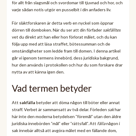
för allt från slagsmål och svordomar till tjuvnad och hor, och
varje sådan notis utgör en pusselbit i din anfaders liv.
För släktforskaren är detta verb en nyckel som öppnar
dörren till domboken. När du ser att din förfader
sakfälltes
vet du direkt att han eller hon förlorat målet, och du kan
följa upp med att läsa straffet, bötessumman och de
omständigheter som ledde fram till domen. I denna artikel
går vi igenom termens innebörd, dess juridiska bakgrund,
hur den används i protokollen och hur du som forskare drar
nytta av att känna igen den.
Vad termen betyder
Att
sakfälla
betyder att döma någon till böter eller annat
straff. Verbet är sammansatt av två delar. Förleden
sak
har
här inte den moderna betydelsen ”föremål” utan den äldre
juridiska innebörden ”mål” eller ”rättsfall”. Att
fälla
någon i
sak innebär alltså att avgöra målet med en fällande dom,