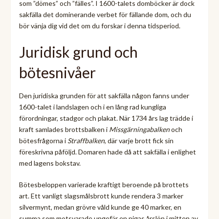
som ”dömes” och ”fälles”. I 1600-talets domböcker är dock
sakfälla det dominerande verbet för fällande dom, och du
bör vänja dig vid det om du forskar i denna tidsperiod.
Juridisk grund och
bötesnivåer
Den juridiska grunden för att sakfälla någon fanns under
1600-talet i landslagen och i en lång rad kungliga
förordningar, stadgor och plakat. När 1734 års lag trädde i
kraft samlades brottsbalken i
Missgärningabalken
och
bötesfrågorna i
Straffbalken
, där varje brott fick sin
föreskrivna påföljd. Domaren hade då att sakfälla i enlighet
med lagens bokstav.
Bötesbeloppen varierade kraftigt beroende på brottets
art. Ett vanligt slagsmålsbrott kunde rendera 3 marker
silvermynt, medan grövre våld kunde ge 40 marker, en
summa som motsvarade ungefär en pigas årslön i mitten av