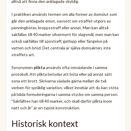
alltså att finna den anklagade skyldig.
I praktiken används termen om alla former av domslut som
går den anklagade emot, oavsett om straffet utgörs av
penningböter, kroppsstraff eller annat. Man kan alltså
sakfällas till 40 marker silvermynt för slagsmål, men man kan
också sakfällas till spöstraff, gatlopp eller fängelse på
vatten och bröd. Det centrala är själva domsakten, inte
straffets art.
Synonymen
plikta
används ofta omväxlande i samma
protokoll. Att plikta betyder att böta eller på annat sätt
sona ett brott. Skrivarna växlade gärna mellan de två
verben för språklig variation, vilket innebär att du kan stöta
på båda formuleringarna i samma stycke om samma person.
”Sakfälltes han till 40 marker, och skall därför plikta inom
natt och år” är en typisk konstruktion.
Historisk kontext