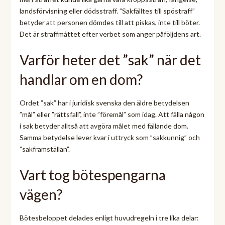
landsförvisning eller dödsstraff. ”Sakfälltes till spöstraff”
betyder att personen dömdes till att piskas, inte till böter.
Det är straffmåttet efter verbet som anger påföljdens art.
Varför heter det ”sak” när det
handlar om en dom?
Ordet ”sak” har i juridisk svenska den äldre betydelsen
”mål” eller ”rättsfall”, inte ”föremål” som idag. Att fälla någon
i sak betyder alltså att avgöra målet med fällande dom.
Samma betydelse lever kvar i uttryck som ”sakkunnig” och
”sakframställan”.
Vart tog bötespengarna
vägen?
Bötesbeloppet delades enligt huvudregeln i tre lika delar: