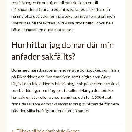
en till kungen (kronan), en till häradet och en till
målsäganden. Denna tredelning kallades treskifte och
nämns ofta uttryckligen i protokollen med formuleringen
”sakfälltes till treskiftes”. Vid vissa brott tillföll dock hela
bötessumman en enda mottagare.
Hur hittar jag domar där min
anfader sakfällts?
Börja med häradsrättens renoverade domböcker, som finns
på Riksarkivet och i landsarkiven samt digitalt via Arkiv
Digital och Riksarkivets bildvisning. Sök på socken och årtal,
och bläddra igenom tingsprotokollen. Många domböcker
har sakregister eller personregister, och för 1600-talet
finns dessutom dombokssammandrag publicerade för flera
härader, vilka kraftigt underlättar sökandet.
← Tillbaka till hela dombokslexikonet