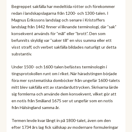
Begreppet sakfälla har medeltida rötter och förekommer
redan i landskapslagarna från 1200- och 1300-talen. I
Magnus Erikssons landslag och senare i Kristoffers
landslag från 1442 finner vi liknande terminologi, där ”sak”
konsekvent används för ”mål” eller ”brott”. Den som
befunnits skyldig var ”saker till” en viss summa eller ett
visst straff, och verbet sakfälla bildades naturligt ur detta
substantiv.
Under 1500- och 1600-talen befästes terminologin i
tingsprotokollen runt om i riket. När häradstingen började
föra mer systematiska domböcker från ungefär 1600-talets
mitt blev sakfälla ett av standarduttrycken. Skrivarna lärde
sig formlerna och använde dem konsekvent, vilket gör att
en notis från Småland 1675 ser ut ungefär som en notis
från Hälsingland samma år.
Termen levde kvar långt in på 1800-talet, även om den
efter 1734 års lag fick sällskap av modernare formuleringar