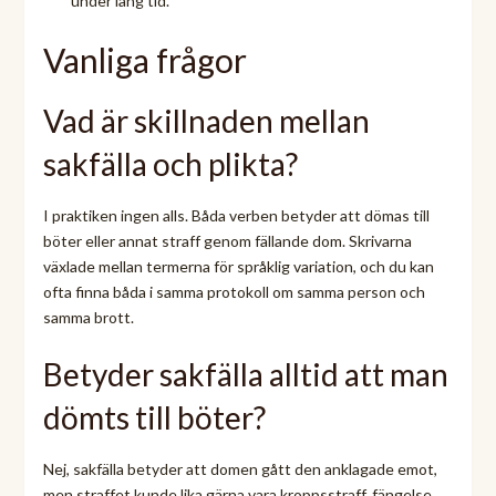
under lång tid.
Vanliga frågor
Vad är skillnaden mellan
sakfälla och plikta?
I praktiken ingen alls. Båda verben betyder att dömas till
böter eller annat straff genom fällande dom. Skrivarna
växlade mellan termerna för språklig variation, och du kan
ofta finna båda i samma protokoll om samma person och
samma brott.
Betyder sakfälla alltid att man
dömts till böter?
Nej, sakfälla betyder att domen gått den anklagade emot,
men straffet kunde lika gärna vara kroppsstraff, fängelse,